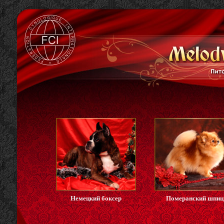
Немецкий боксер
Померанский шпиц