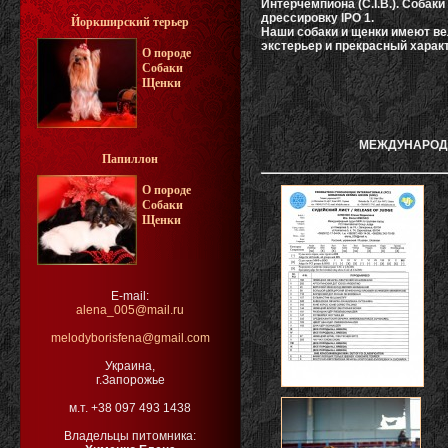
Интерчемпиона (C.I.B.). Соба
дрессировку IPO 1.
Йоркширский терьер
Наши собаки и щенки имеют в
экстерьер и прекрасный харак
О породе
Собаки
Щенки
МЕЖДУНАРОДН
Папиллон
О породе
Собаки
Щенки
E-mail:
alena_005@mail.ru
melodyborisfena@gmail.com
Украина,
г.Запорожье
м.т. +38 097 493 1438
Владельцы питомника: