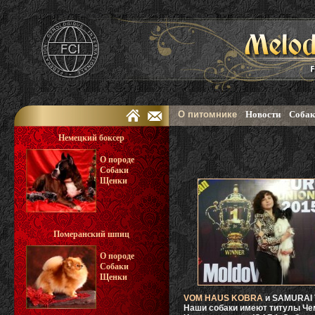
О питомнике
Новости
Собак
Немецкий боксер
О породе
Собаки
Щенки
Померанский шпиц
О породе
Собаки
Щенки
VOM HAUS KOBRA
и SAMURAI 
Наши собаки имеют титулы Чем