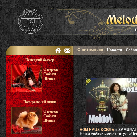
О питомнике
Новости
Собак
Немецкий боксер
О породе
Собаки
Щенки
Померанский шпиц
О породе
Собаки
Щенки
VOM HAUS KOBRA
и SAMURAI 
Наши собаки имеют титулы Чем