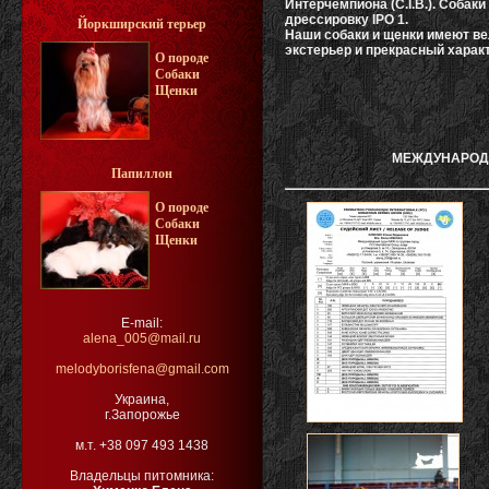
Интерчемпиона (C.I.B.). Соба
дрессировку IPO 1.
Йоркширский терьер
Наши собаки и щенки имеют в
экстерьер и прекрасный харак
О породе
Собаки
Щенки
МЕЖДУНАРОДН
Папиллон
О породе
Собаки
Щенки
E-mail:
alena_005@mail.ru
melodyborisfena@gmail.com
Украина,
г.Запорожье
м.т. +38 097 493 1438
Владельцы питомника: