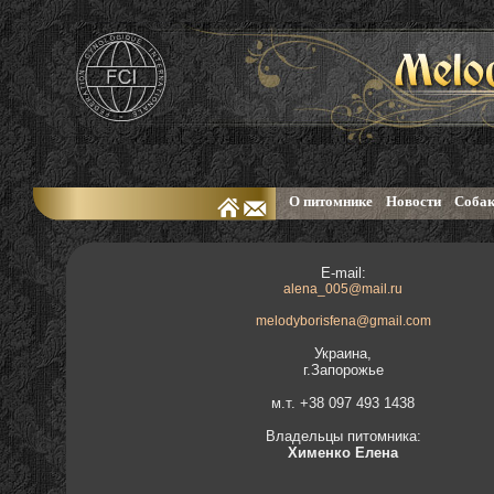
О питомнике
Новости
Собак
E-mail:
alena_005@mail.ru
melodyborisfena@gmail.com
Украина,
г.Запорожье
м.т. +38 097 493 1438
Владельцы питомника:
Хименко Елена