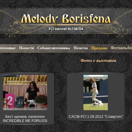
итомнике
Новости
Собаки питомника
Пометы
Продажа
Фотоальб
Фото с выставок
Бест щенков, папиллон
CACIB-FCI 1.09.2012 "Славутич"
INCREDIBLE ME FORUSSI