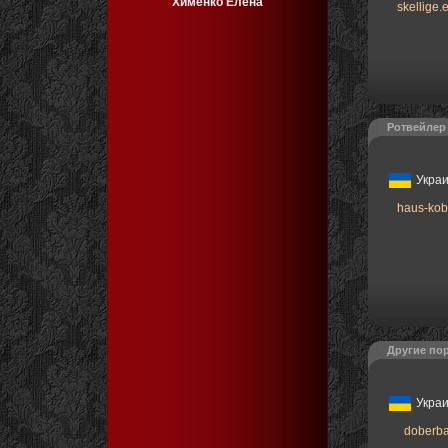
Хименко Елена
skellige.
Ротвейлер
Укра
haus-kob
Другие по
Укра
doberba