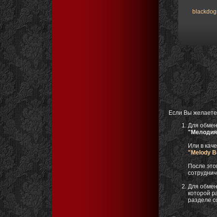
blackdo
Если Вы желаете
Для обмен
"Мелодия
Или в кач
"Melody B
После это
сотруднич
Для обмен
которой р
разделе с