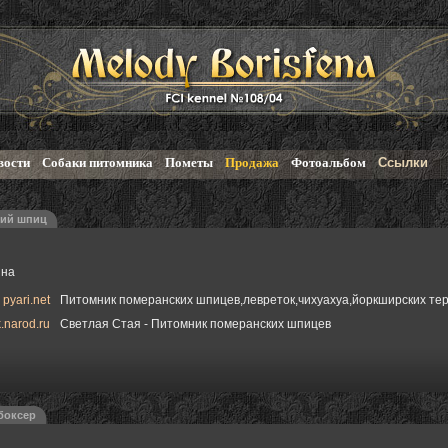
вости
Собаки питомника
Пометы
Продажа
Фотоальбом
Ссылки
ий шпиц
ина
pyari.net
Питомник померанских шпицев,левреток,чихуахуа,йоркширских те
k.narod.ru
Светлая Стая - Питомник померанских шпицев
боксер