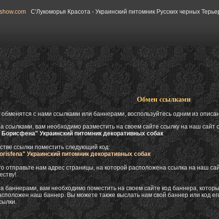
gshow.com
С'Лукоморья Красота - Украинский питомник Русских черных Терье
Обмен ссылками
 обменятся с нами ссылками или баннерами, воспользуйтесь одним из описа
а ссылками, вам необходимо разместить на своем сайте ссылку на наш сайт 
 Борисфена" Украинский питомник декоративных собак
естве ссылки поместить следующий код:
orisfena" Украинский питомник декоративных собак
го отправьте нам адрес страницы, на которой расположена ссылка на наш сайт,
еству!
а баннерами, вам необходимо поместить на своем сайте код баннера, которы
асположен наш баннер. Вы можете также выслать нам свой баннер или код ег
сылки.