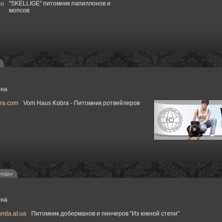
eu
"SKELLIGE" питомник папиллонов и
мопсов
ина
ra.com
Vom Haus Kobra - Питомник ротвейлеров
роды
ина
nda.at.ua
Питомник доберманов и пинчеров "Из южной степи"