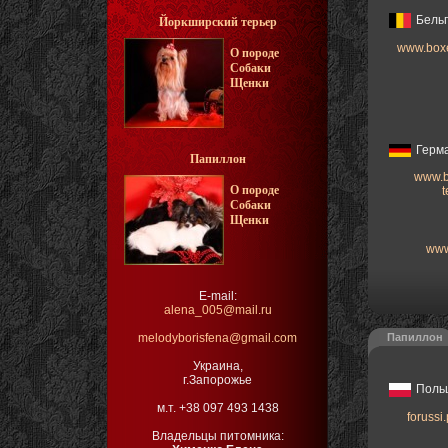
Бельг
Йоркширский терьер
www.box
О породе
Собаки
Щенки
Герм
Папиллон
www.b
О породе
t
Собаки
Щенки
www
E-mail:
alena_005@mail.ru
melodyborisfena@gmail.com
Папиллон
Украина,
г.Запорожье
Поль
м.т. +38 097 493 1438
forussi.
Владельцы питомника: