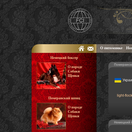
О питомнике
Но
Немецкий боксер
Померанск
О породе
Собаки
Щенки
Укра
light-floc
Померанский шпиц
О породе
Собаки
Щенки
Немецкий 