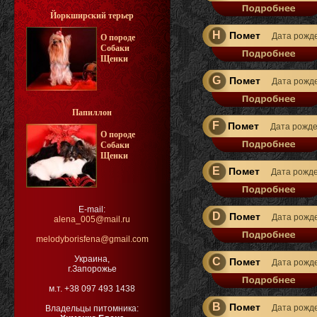
Йоркширский терьер
H
Помет
Дата рожд
О породе
Собаки
Щенки
G
Помет
Дата рожд
Папиллон
F
Помет
Дата рожд
О породе
Собаки
Щенки
E
Помет
Дата рожд
E-mail:
D
Помет
Дата рожд
alena_005@mail.ru
melodyborisfena@gmail.com
Украина,
C
Помет
Дата рожд
г.Запорожье
м.т. +38 097 493 1438
B
Помет
Дата рожд
Владельцы питомника: