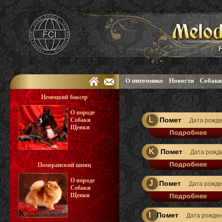
О питомнике
Новости
Собаки
Немецкий боксер
О породе
L
Помет
Собаки
Дата рожд
Щенки
K
Помет
Дата рожд
Померанский шпиц
О породе
J
Помет
Дата рожд
Собаки
Щенки
I
Помет
Дата рожде