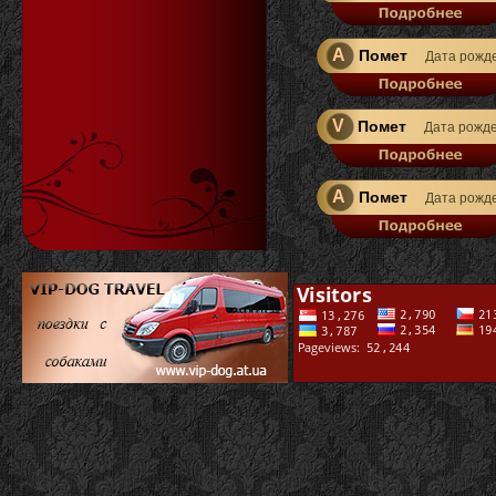
A
Помет
Дата рожд
V
Помет
Дата рожд
A
Помет
Дата рожд