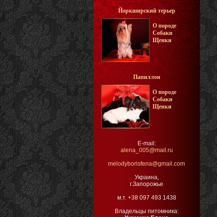
Йоркширский терьер
О породе
Собаки
Щенки
Папиллон
О породе
Собаки
Щенки
E-mail:
alena_005@mail.ru
melodyborisfena@gmail.com
Украина,
г.Запорожье
м.т. +38 097 493 1438
Владельцы питомника: