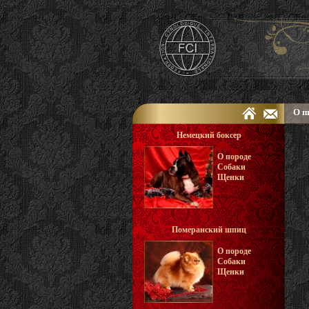
О п
Немецкий боксер
О породе
Собаки
Щенки
Померанский шпиц
О породе
Собаки
Щенки