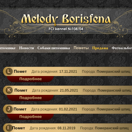
итомнике
Новости
Собаки питомника
Пометы
Продажа
Фотоальбо
L
Помет
Дата рождения:
17.11.2021
Порода:
Померанский шпиц
K
Помет
Дата рождения:
21.05.2021
Порода:
Померанский шпиц
J
Помет
Дата рождения:
01.02.2021
Порода:
Померанский шпиц
I
Помет
Дата рождения:
08.11.2019
Порода:
Померанский шпиц