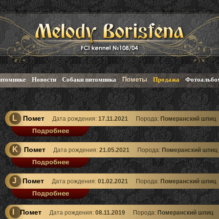
итомнике
Новости
Собаки питомника
Пометы
Продажа
Фотоальбо
L
Помет
Дата рождения:
17.11.2021
Порода:
Померанский шпиц
K
Помет
Дата рождения:
21.05.2021
Порода:
Померанский шпиц
J
Помет
Дата рождения:
01.02.2021
Порода:
Померанский шпиц
I
Помет
Дата рождения:
08.11.2019
Порода:
Померанский шпиц