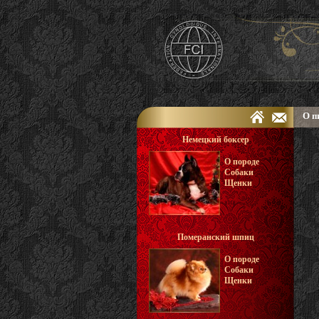
О п
Немецкий боксер
О породе
Собаки
Щенки
Померанский шпиц
О породе
Собаки
Щенки