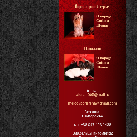
Йоркширский терьер
О породе
Собаки
Щенки
Папиллон
О породе
Собаки
Щенки
E-mail:
alena_005@mail.ru
melodyborisfena@gmail.com
Украина,
г.Запорожье
м.т. +38 097 493 1438
Владельцы питомника: