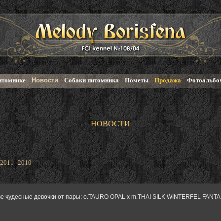
итомнике
Новости
Собаки питомника
Пометы
Продажа
Фотоальбо
НОВОСТИ
2011
2010
ве чудесные девочки от пары: o.TAURO OPAL x m.THAI SILK WINTERFEL FANT