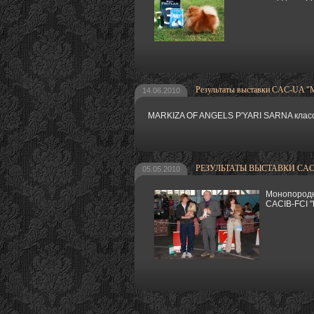
Результаты выставки CAC-UA "М
14.06.2010
MARKIZA OF ANGELS P'YARI SARNA класс 
РЕЗУЛЬТАТЫ ВЫСТАВКИ CACIB-F
05.05.2010
Монопородн
CACIB-FCI "