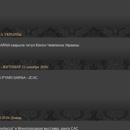
А УКРАИНЫ.
SARNA закрыла титул Юного Чемпиона Украины
ЖИТОМИР 12 сентября 2010г.
 P'YARI SARNA --JCAC
2010г.Донецк
онбасса" и Монопородная выставка, ранга САС