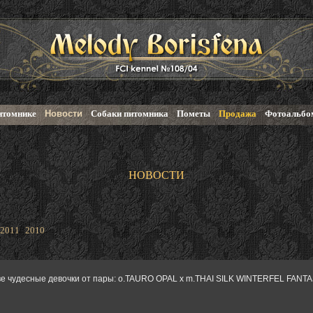
итомнике
Новости
Собаки питомника
Пометы
Продажа
Фотоальбо
НОВОСТИ
2011
2010
ве чудесные девочки от пары: o.TAURO OPAL x m.THAI SILK WINTERFEL FANT