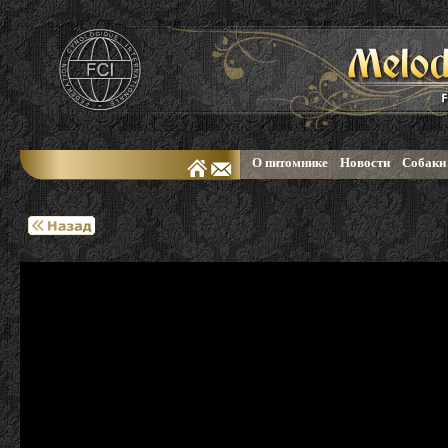
О питомнике
Новости
Собаки