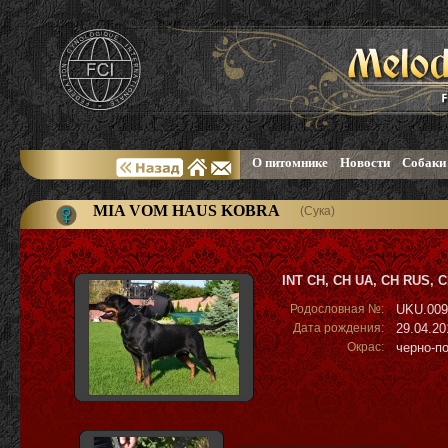
О питомнике
Новости
Собаки
MIA VOM HAUS KOBRA
(Сука)
INT CH, CH UA, CH RUS, C
Родословная №:
UKU.009
Дата рождения:
29.04.20
Окрас:
черно-п