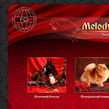
Немецкий боксер
Померанский шпиц