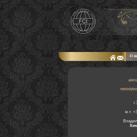
О п
alen
melodybo
г
м.т. +
Владел
Хим