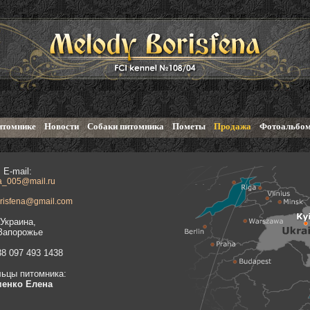
итомнике
Новости
Собаки питомника
Пометы
Продажа
Фотоальбо
E-mail:
a_005@mail.ru
risfena@gmail.com
Украина,
.Запорожье
38 097 493 1438
ьцы питомника:
енко Елена