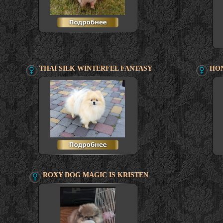
THAI SILK WINTERFEL FANTASY
HON
ROXY DOG MAGIC IS KRISTEN