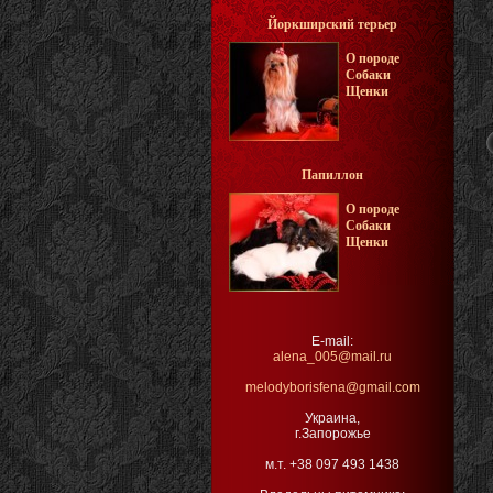
Йоркширский терьер
О породе
Собаки
Щенки
Папиллон
О породе
Собаки
Щенки
E-mail:
alena_005@mail.ru
melodyborisfena@gmail.com
Украина,
г.Запорожье
м.т. +38 097 493 1438