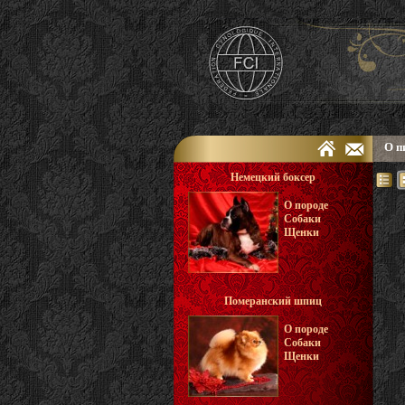
О п
Немецкий боксер
О породе
Собаки
Щенки
Померанский шпиц
О породе
Собаки
Щенки