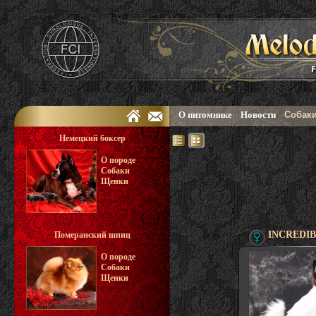
О питомнике
Новости
Собак
Немецкий боксер
О породе
Собаки
Щенки
INCREDIB
Померанский шпиц
О породе
Собаки
Щенки