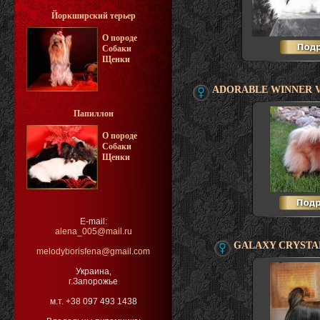
Йоркширский терьер
О породе
Собаки
Щенки
ADORABLE WINNER V
Папиллон
О породе
Собаки
Щенки
E-mail:
alena_005@mail.ru
GALAXY CRYSTA
melodyborisfena@gmail.com
Украина,
г.Запорожье
м.т. +38 097 493 1438