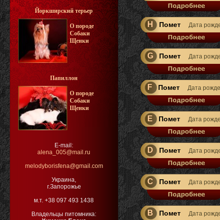
Йоркширский терьер
H
Помет
Дата рожд
О породе
Собаки
Щенки
G
Помет
Дата рожд
Папиллон
F
Помет
Дата рожд
О породе
Собаки
Щенки
E
Помет
Дата рожд
E-mail:
D
Помет
Дата рожд
alena_005@mail.ru
melodyborisfena@gmail.com
Украина,
C
Помет
Дата рожд
г.Запорожье
м.т. +38 097 493 1438
B
Помет
Дата рожд
Владельцы питомника: