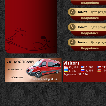
A
Помет
Дата рожд
V
Помет
Дата рожд
A
Помет
Дата рожд