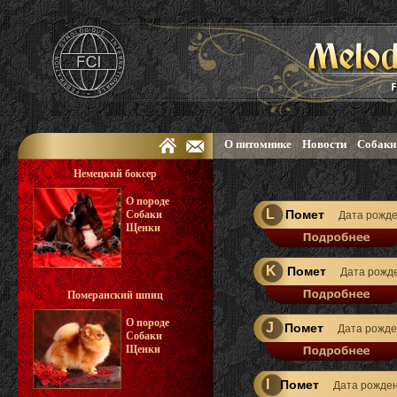
О питомнике
Новости
Собаки
Немецкий боксер
О породе
L
Помет
Собаки
Дата рожд
Щенки
K
Помет
Дата рожд
Померанский шпиц
О породе
J
Помет
Дата рожд
Собаки
Щенки
I
Помет
Дата рожде