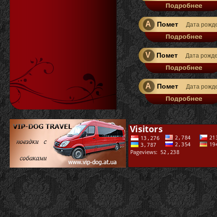
A
Помет
Дата рожд
V
Помет
Дата рожд
A
Помет
Дата рожд