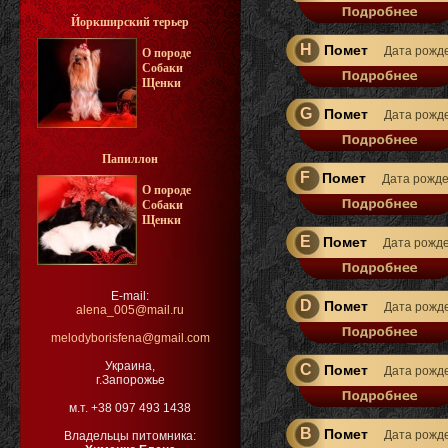
Йоркширский терьер
H
Помет
Дата рожд
О породе
Собаки
Щенки
G
Помет
Дата рожд
Папиллон
F
Помет
Дата рожд
О породе
Собаки
Щенки
E
Помет
Дата рожд
E-mail:
D
Помет
Дата рожд
alena_005@mail.ru
melodyborisfena@gmail.com
Украина,
C
Помет
Дата рожд
г.Запорожье
м.т. +38 097 493 1438
B
Помет
Дата рожд
Владельцы питомника: