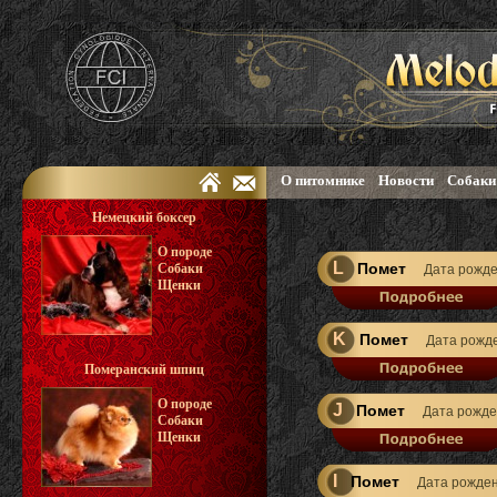
О питомнике
Новости
Собаки
Немецкий боксер
О породе
L
Помет
Собаки
Дата рожд
Щенки
K
Помет
Дата рожд
Померанский шпиц
О породе
J
Помет
Дата рожд
Собаки
Щенки
I
Помет
Дата рожде