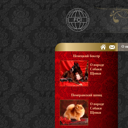
О п
Немецкий боксер
О породе
Собаки
Щенки
Померанский шпиц
О породе
Собаки
Щенки