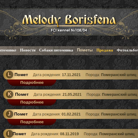
итомнике
Новости
Собаки питомника
Пометы
Продажа
Фотоальбо
L
Помет
Дата рождения:
17.11.2021
Порода:
Померанский шпиц
K
Помет
Дата рождения:
21.05.2021
Порода:
Померанский шпиц
J
Помет
Дата рождения:
01.02.2021
Порода:
Померанский шпиц
I
Помет
Дата рождения:
08.11.2019
Порода:
Померанский шпиц