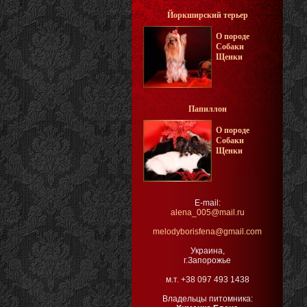
Йоркширский терьер
О породе
Собаки
Щенки
Папиллон
О породе
Собаки
Щенки
E-mail:
alena_005@mail.ru
melodyborisfena@gmail.com
Украина,
г.Запорожье
м.т. +38 097 493 1438
Владельцы питомника: