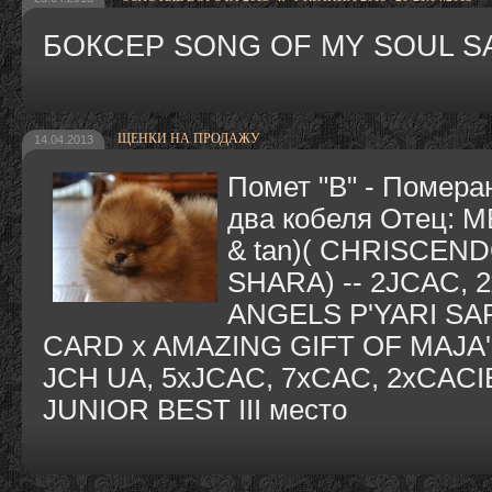
БОКСЕР SONG OF MY SOUL SAN
ЩЕНКИ НА ПРОДАЖУ
14.04.2013
Помет "B" - Помера
два кобеля Отец: 
& tan)( CHRISCEN
SHARA) -- 2JCAC, 
ANGELS P'YARI SA
CARD x AMAZING GIFT OF MAJA
JCH UA, 5xJCAC, 7xCAC, 2xCACIB
JUNIOR BEST III место