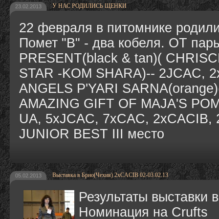
У НАС РОДИЛИСЬ ЩЕНКИ
23.02.2013
22 февраля в питомнике родил
Помет "В" - два кобеля. ОТ па
PRESENT(black & tan)( CHRI
STAR -KOM SHARA)-- 2JCAC, 
ANGELS P'YARI SARNA(orange
AMAZING GIFT OF MAJA'S PO
UA, 5xJCAC, 7xCAC, 2xCACIB, 
JUNIOR BEST III место
Выставка в Брно(Чехия) 2хCACIB 02-03.02.13
05.02.2013
Результаты выставки 
Номинация на Crufts