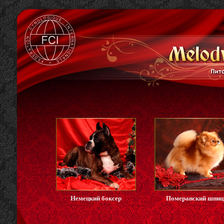
Немецкий боксер
Померанский шпиц